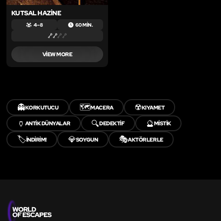
KUTSAL HAZINE
4 – 8
60 MIN.
VIEW MORE
👻
🗺️
☢️
KORKUTUCU
MACERA
KIYAMET
🏺
🔍
🔮
ANTIK DÜNYALAR
DEDEKTIF
MISTIK
🏷️
💎
🎭
İNDİRİM!
SOYGUN
AKTÖRLERLE