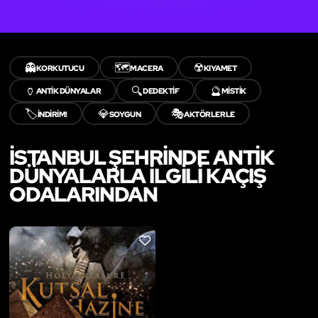
👻
🗺️
☢️
KORKUTUCU
MACERA
KIYAMET
🏺
🔍
🔮
ANTIK DÜNYALAR
DEDEKTIF
MISTIK
🏷️
💎
🎭
İNDİRİM!
SOYGUN
AKTÖRLERLE
İSTANBUL ŞEHRINDE ANTIK
DÜNYALARLA ILGILI KAÇIŞ
ODALARINDAN
LIKE