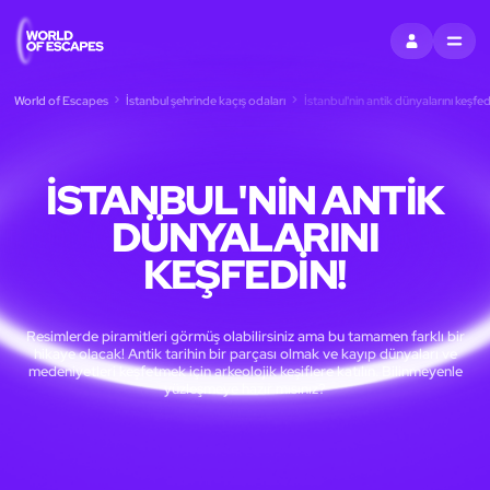
OTURUM AÇ
MENU
World of Escapes
İstanbul şehrinde kaçış odaları
İstanbul'nin antik dünyalarını keşfed
İSTANBUL'NIN ANTIK
DÜNYALARINI
KEŞFEDIN!
Resimlerde piramitleri görmüş olabilirsiniz ama bu tamamen farklı bir
hikaye olacak! Antik tarihin bir parçası olmak ve kayıp dünyaları ve
medeniyetleri keşfetmek için arkeolojik keşiflere katılın. Bilinmeyenle
yüzleşmeye hazır mısınız?