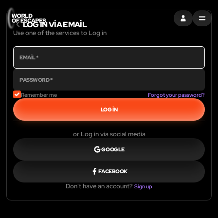
OTURUM AÇ
MENU
LOG IN VIA EMAIL
Use one of the services to Log in
Remember me
Forgot your password?
LOG IN
or Log in via social media
GOOGLE
FACEBOOK
Don't have an account?
Sign up